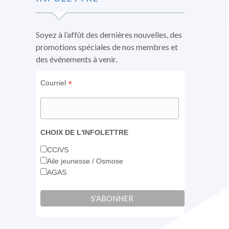
une
une
une
nouvelle
nouvelle
nouvelle
fenêtre
fenêtre
fenêtre
Soyez à l’affût des dernières nouvelles, des
promotions spéciales de nos membres et
des événements à venir.
*
Courriel
CHOIX DE L'INFOLETTRE
CCIVS
Aile jeunesse / Osmose
AGAS