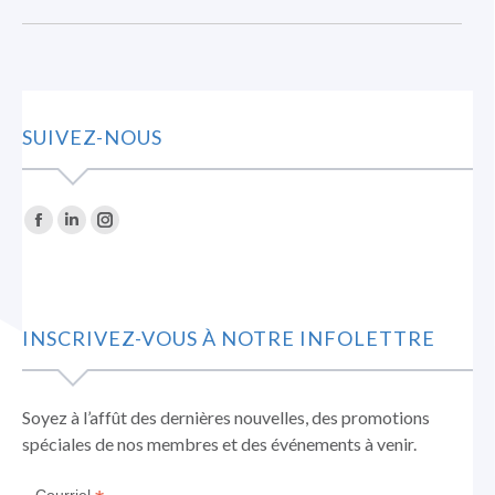
SUIVEZ-NOUS
Trouvez nous sur :
La
La
La
page
page
page
Facebook
LinkedIn
Instagram
s'ouvre
s'ouvre
s'ouvre
INSCRIVEZ-VOUS À NOTRE INFOLETTRE
dans
dans
dans
une
une
une
nouvelle
nouvelle
nouvelle
Soyez à l’affût des dernières nouvelles, des promotions
fenêtre
fenêtre
fenêtre
spéciales de nos membres et des événements à venir.
Courriel