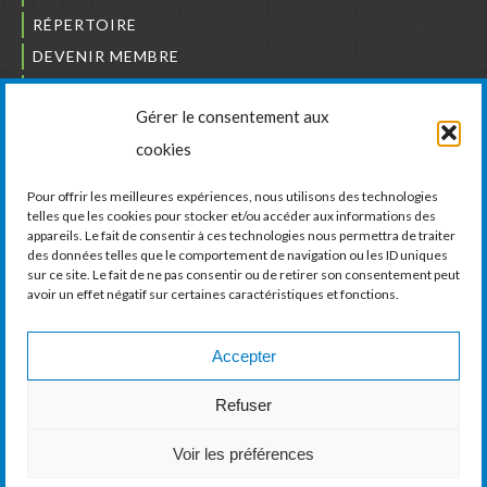
RÉPERTOIRE
DEVENIR MEMBRE
NOUS JOINDRE
Gérer le consentement aux
L’ORDRE DES BÂTISSEURS
cookies
JCCIVS
CARRIÈRES
Pour offrir les meilleures expériences, nous utilisons des technologies
telles que les cookies pour stocker et/ou accéder aux informations des
appareils. Le fait de consentir à ces technologies nous permettra de traiter
LA CHAMBRE DE COMMERCE ET D’INDUSTRIE
des données telles que le comportement de navigation ou les ID uniques
DE VAUDREUIL-SOULANGES
sur ce site. Le fait de ne pas consentir ou de retirer son consentement peut
avoir un effet négatif sur certaines caractéristiques et fonctions.
11, boul. de la Cité-des-Jeunes, Suite 201
Vaudreuil-Dorion, Québec
J7V 0N3
Accepter
Téléphone :
450 424-6886
Refuser
Courriel :
communications@ccivs.ca
Voir les préférences