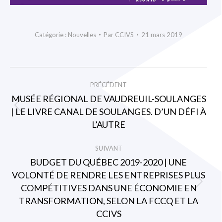
Catégorie :
Nouvelles
Par
CCIVS
21 mars 2019
NAVIGATION
PRÉCÉDENT
ARTICLE
MUSÉE RÉGIONAL DE VAUDREUIL-SOULANGES
| LE LIVRE CANAL DE SOULANGES. D’UN DÉFI À
Article
L’AUTRE
précédent
:
SUIVANT
BUDGET DU QUÉBEC 2019-2020 | UNE
VOLONTÉ DE RENDRE LES ENTREPRISES PLUS
COMPÉTITIVES DANS UNE ÉCONOMIE EN
Article
TRANSFORMATION, SELON LA FCCQ ET LA
suivant
CCIVS
: