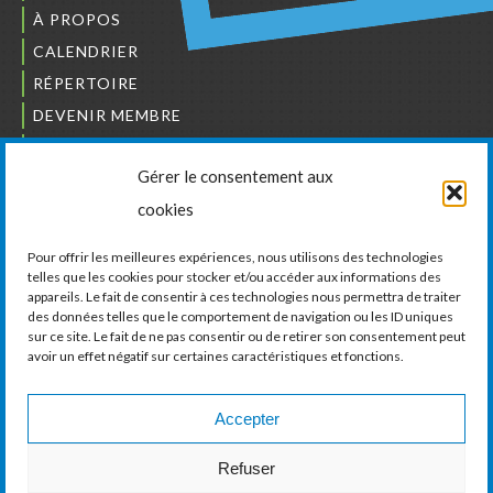
À PROPOS
CALENDRIER
RÉPERTOIRE
DEVENIR MEMBRE
NOUS JOINDRE
Gérer le consentement aux
L’ORDRE DES BÂTISSEURS
cookies
JCCIVS
CARRIÈRES
Pour offrir les meilleures expériences, nous utilisons des technologies
telles que les cookies pour stocker et/ou accéder aux informations des
appareils. Le fait de consentir à ces technologies nous permettra de traiter
LA CHAMBRE DE COMMERCE ET D’INDUSTRIE
des données telles que le comportement de navigation ou les ID uniques
DE VAUDREUIL-SOULANGES
sur ce site. Le fait de ne pas consentir ou de retirer son consentement peut
avoir un effet négatif sur certaines caractéristiques et fonctions.
11, boul. de la Cité-des-Jeunes, Suite 201
Vaudreuil-Dorion, Québec
J7V 0N3
Accepter
Téléphone :
450 424-6886
Refuser
Courriel :
communications@ccivs.ca