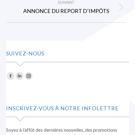
:
SUIVANT
ANNONCE DU REPORT D’IMPÔTS
Article
suivant
:
SUIVEZ-NOUS
Trouvez nous sur :
La
La
La
page
page
page
Facebook
LinkedIn
Instagram
s'ouvre
s'ouvre
s'ouvre
INSCRIVEZ-VOUS À NOTRE INFOLETTRE
dans
dans
dans
une
une
une
nouvelle
nouvelle
nouvelle
Soyez à l’affût des dernières nouvelles, des promotions
fenêtre
fenêtre
fenêtre