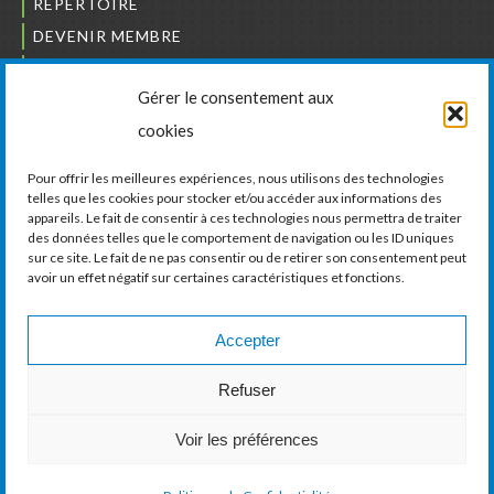
RÉPERTOIRE
DEVENIR MEMBRE
NOUS JOINDRE
Gérer le consentement aux
L’ORDRE DES BÂTISSEURS
cookies
JCCIVS
CARRIÈRES
Pour offrir les meilleures expériences, nous utilisons des technologies
telles que les cookies pour stocker et/ou accéder aux informations des
appareils. Le fait de consentir à ces technologies nous permettra de traiter
LA CHAMBRE DE COMMERCE ET D’INDUSTRIE
des données telles que le comportement de navigation ou les ID uniques
DE VAUDREUIL-SOULANGES
sur ce site. Le fait de ne pas consentir ou de retirer son consentement peut
avoir un effet négatif sur certaines caractéristiques et fonctions.
11, boul. de la Cité-des-Jeunes, Suite 201
Vaudreuil-Dorion, Québec
J7V 0N3
Accepter
Téléphone :
450 424-6886
Refuser
Courriel :
communications@ccivs.ca
Voir les préférences