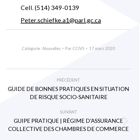
Cell. (514) 349-0139
Peter.schiefke.a1@parl.gc.ca
Catégorie :
Nouvelles
Par
CCIVS
17 mars 2020
NAVIGATION
PRÉCÉDENT
ARTICLE
GUIDE DE BONNES PRATIQUES EN SITUATION
Article
DE RISQUE SOCIO-SANITAIRE
précédent
:
SUIVANT
GUIPE PRATIQUE | RÉGIME D’ASSURANCE
Article
COLLECTIVE DES CHAMBRES DE COMMERCE
suivant