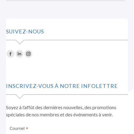
:
SUIVEZ-NOUS
Trouvez nous sur :
La
La
La
page
page
page
Facebook
LinkedIn
Instagram
s'ouvre
s'ouvre
s'ouvre
INSCRIVEZ-VOUS À NOTRE INFOLETTRE
dans
dans
dans
une
une
une
nouvelle
nouvelle
nouvelle
Soyez à l’affût des dernières nouvelles, des promotions
fenêtre
fenêtre
fenêtre
spéciales de nos membres et des événements à venir.
*
Courriel