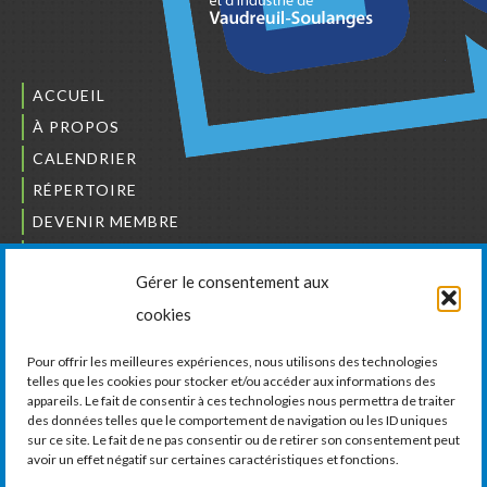
ACCUEIL
À PROPOS
CALENDRIER
RÉPERTOIRE
DEVENIR MEMBRE
NOUS JOINDRE
Gérer le consentement aux
L’ORDRE DES BÂTISSEURS
cookies
JCCIVS
CARRIÈRES
Pour offrir les meilleures expériences, nous utilisons des technologies
telles que les cookies pour stocker et/ou accéder aux informations des
appareils. Le fait de consentir à ces technologies nous permettra de traiter
LA CHAMBRE DE COMMERCE ET D’INDUSTRIE
des données telles que le comportement de navigation ou les ID uniques
DE VAUDREUIL-SOULANGES
sur ce site. Le fait de ne pas consentir ou de retirer son consentement peut
avoir un effet négatif sur certaines caractéristiques et fonctions.
11, boul. de la Cité-des-Jeunes, Suite 201