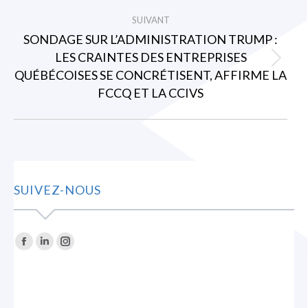
:
SUIVANT
SONDAGE SUR L’ADMINISTRATION TRUMP :
LES CRAINTES DES ENTREPRISES
Article
QUÉBÉCOISES SE CONCRÉTISENT, AFFIRME LA
suivant
FCCQ ET LA CCIVS
:
SUIVEZ-NOUS
Trouvez nous sur :
La
La
La
page
page
page
Facebook
LinkedIn
Instagram
s'ouvre
s'ouvre
s'ouvre