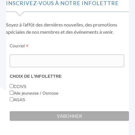
INSCRIVEZ-VOUS À NOTRE INFOLETTRE
dans
dans
dans
une
une
une
nouvelle
nouvelle
nouvelle
Soyez à l’affût des dernières nouvelles, des promotions
fenêtre
fenêtre
fenêtre
spéciales de nos membres et des événements à venir.
*
Courriel
CHOIX DE L'INFOLETTRE
CCIVS
Aile jeunesse / Osmose
AGAS