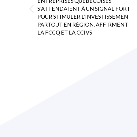
ENTREPRISES QUÉBÉCOISES
S’ATTENDAIENT À UN SIGNAL FORT
Article
POUR STIMULER L’INVESTISSEMENT
précédent
PARTOUT EN RÉGION, AFFIRMENT
:
LA FCCQ ET LA CCIVS