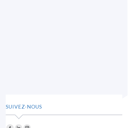
Nouvelles
Par
CCIVS
24 août 2020
CONCOURS | Vaudreuil-Soulanges
s’emballe pour l’achat local! Vaudreuil-
Dorion, le 24 août 2020 –
Développement Vaudreuil-Soulanges,
par l’entremise du mouvement Achat
local Vaudreuil-Soulanges, lance
aujourd’hui la…
SUIVEZ-NOUS
Trouvez nous sur :