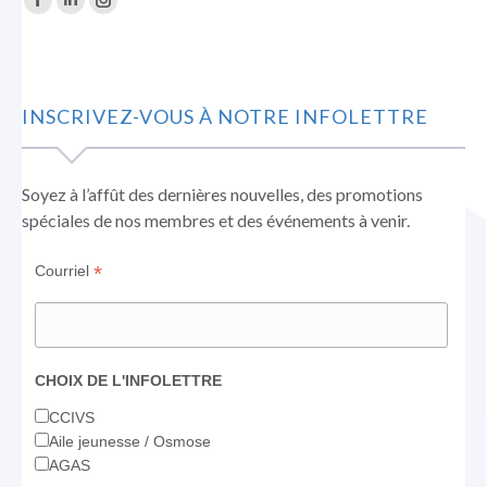
La
La
La
page
page
page
Facebook
LinkedIn
Instagram
s'ouvre
s'ouvre
s'ouvre
INSCRIVEZ-VOUS À NOTRE INFOLETTRE
dans
dans
dans
une
une
une
nouvelle
nouvelle
nouvelle
Soyez à l’affût des dernières nouvelles, des promotions
fenêtre
fenêtre
fenêtre
spéciales de nos membres et des événements à venir.
*
Courriel
CHOIX DE L'INFOLETTRE
CCIVS
Aile jeunesse / Osmose
AGAS